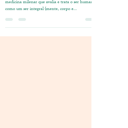
A Medicina Tradicional Chinesa (MTC), é uma
medicina milenar que avalia e trata o ser humano
como um ser integral (mente, corpo e...