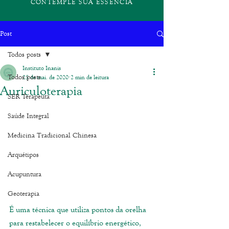
CONTEMPLE SUA ESSÊNCIA
Post
Todos posts
Instituto Inanis
Todos posts
25 de mai. de 2020
2 min de leitura
Auriculoterapia
SER Terapeuta
Saúde Integral
Medicina Tradicional Chinesa
Arquétipos
Acupuntura
Geoterapia
É uma técnica que utiliza pontos da orelha 
para restabelecer o equilíbrio energético, 