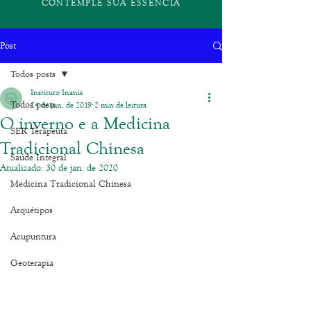
CONTEMPLE SUA ESSÊNCIA
Post
Todos posts
Instituto Inanis
Todos posts
24 de jun. de 2019
2 min de leitura
O inverno e a Medicina
SER Terapeuta
Tradicional Chinesa
Saúde Integral
Atualizado:
30 de jan. de 2020
Medicina Tradicional Chinesa
Arquétipos
Acupuntura
Geoterapia