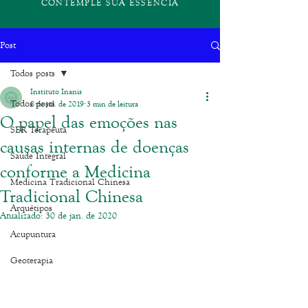
CONTEMPLE SUA ESSÊNCIA
Post
Todos posts
Instituto Inanis
Todos posts
8 de jul. de 2019
3 min de leitura
O papel das emoções nas
SER Terapeuta
causas internas de doenças
Saúde Integral
conforme a Medicina
Medicina Tradicional Chinesa
Tradicional Chinesa
Arquétipos
Atualizado:
30 de jan. de 2020
Acupuntura
Geoterapia