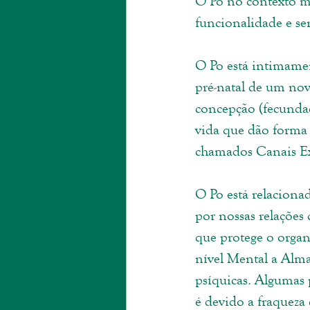
O Po no contexto m
funcionalidade e se
O Po está intimamen
pré-natal de um novo
concepção (fecundaç
vida que dão forma 
chamados Canais Ex
O Po está relaciona
por nossas relações
que protege o organ
nível Mental a Alma
psíquicas. Algumas p
é devido a fraqueza