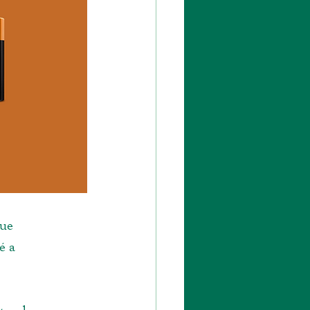
ue 
é a 