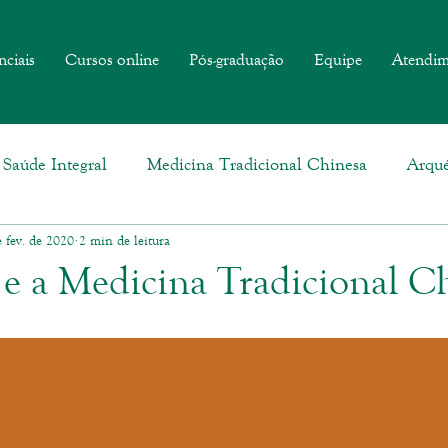
nciais
Cursos online
Pós-graduação
Equipe
Atendim
Saúde Integral
Medicina Tradicional Chinesa
Arqué
 fev. de 2020
2 min de leitura
e a Medicina Tradicional C