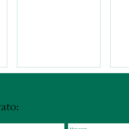
ato:
Cuida
O fígado e a Medicina