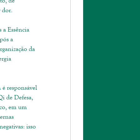
o, de 
 dor. 
 a Essência 
pós a 
rganização da 
rgia 
 é responsável 
i de Defesa, 
ico, em um 
ernas 
egativas: isso 