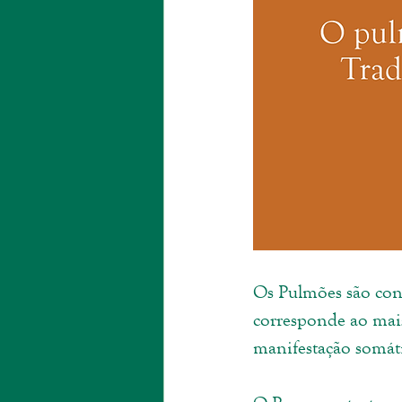
Os Pulmões são con
corresponde ao mais
manifestação somáti