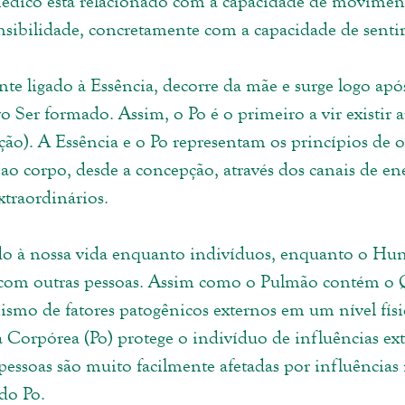
édico está relacionado com a capacidade de moviment
nsibilidade, concretamente com a capacidade de sentir
te ligado à Essência, decorre da mãe e surge logo após
 Ser formado. Assim, o Po é o primeiro a vir existir a
ão). A Essência e o Po representam os princípios de o
ao corpo, desde a concepção, através dos canais de ene
traordinários.
do à nossa vida enquanto indivíduos, enquanto o Hun
 com outras pessoas. Assim como o Pulmão contém o Q
ismo de fatores patogênicos externos em um nível fís
 Corpórea (Po) protege o indivíduo de influências ext
essoas são muito facilmente afetadas por influências n
 do Po.