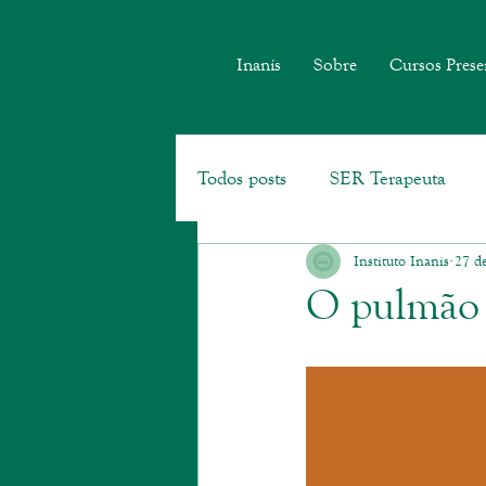
Inanís
Sobre
Cursos Prese
Todos posts
SER Terapeuta
Instituto Inanis
27 de
Geoterapia
O pulmão 