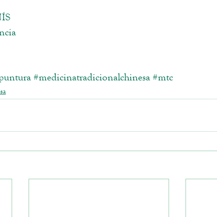
ÍS
ncia
puntura
#medicinatradicionalchinesa
#mtc
sa