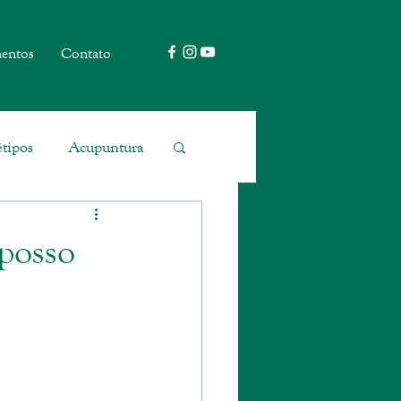
entos
Contato
tipos
Acupuntura
 posso