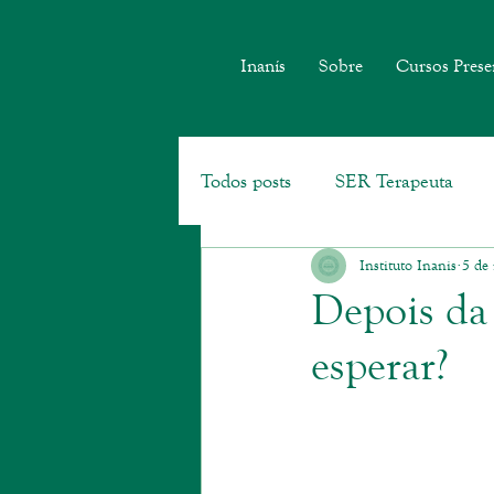
Inanís
Sobre
Cursos Prese
Todos posts
SER Terapeuta
Instituto Inanis
5 de
Geoterapia
Depois da 
esperar?