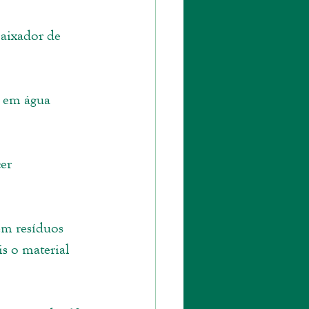
baixador de 
 em água 
er 
em resíduos 
s o material 