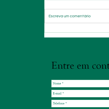
Escreva um comentário
Hoje é dia para honrar todas as
mães
Entre em cont