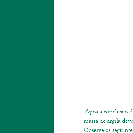
 Após a conclusão do tempo adequado da massa de argila nas modalidades, a retirada da 
massa de argila deve
Observe os seguinte