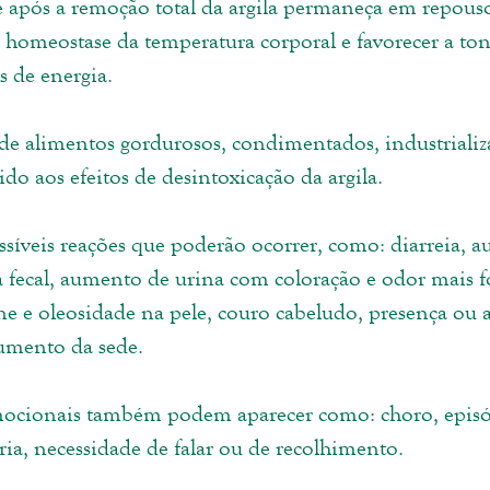
e após a remoção total da argila permaneça em repou
 homeostase da temperatura corporal e favorecer a toni
s de energia. 
o de alimentos gordurosos, condimentados, industrializ
vido aos efeitos de desintoxicação da argila.
ssíveis reações que poderão ocorrer, como: diarreia, 
 fecal, aumento de urina com coloração e odor mais fo
e e oleosidade na pele, couro cabeludo, presença ou
aumento da sede. 
mocionais também podem aparecer como: choro, episó
oria, necessidade de falar ou de recolhimento. 