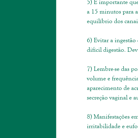
5) É importante qu
a 15 minutos para a
equilíbrio dos canai
6) Evitar a ingestã
difícil digestão. De
7) Lembre-se das po
volume e frequência
aparecimento de acn
secreção vaginal e 
8) Manifestações e
irritabilidade e euf