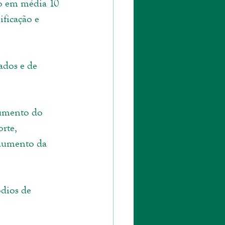
so em média 10 
ficação e 
ados e de 
aumento do 
rte, 
 aumento da 
dios de 