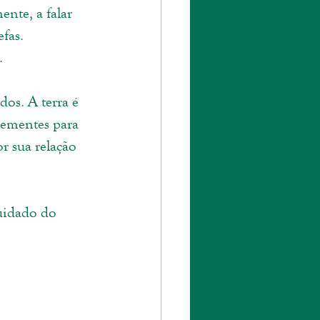
nte, a falar 
fas. 
. 
os. A terra é 
sementes para 
r sua relação 
uidado do 