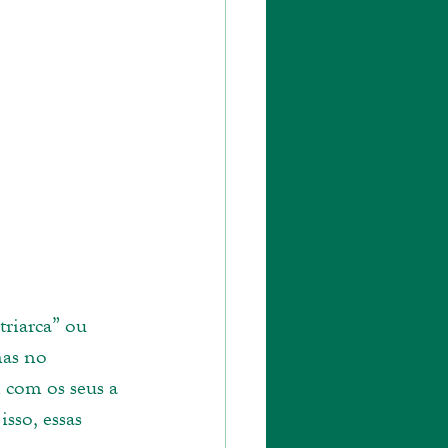
riarca” ou 
mas no 
 com os seus a 
sso, essas 