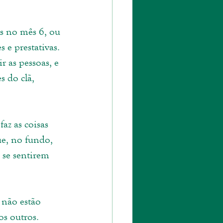
s no mês 6, ou 
 e prestativas. 
r as pessoas, e 
 do clã, 
az as coisas 
e, no fundo, 
 se sentirem 
 não estão 
s outros. 