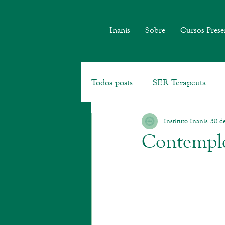
Inanís
Sobre
Cursos Prese
Todos posts
SER Terapeuta
Instituto Inanis
30 d
Geoterapia
Contemple