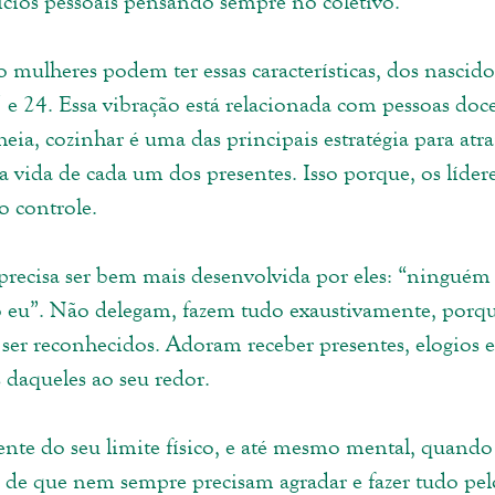
fícios pessoais pensando sempre no coletivo. 
ulheres podem ter essas características, dos nascido
 e 24. Essa vibração está relacionada com pessoas doces
a, cozinhar é uma das principais estratégia para atrai
vida de cada um dos presentes. Isso porque, os líderes
o controle. 
precisa ser bem mais desenvolvida por eles: “ninguém f
 eu”. Não delegam, fazem tudo exaustivamente, porqu
ser reconhecidos. Adoram receber presentes, elogios e
 daqueles ao seu redor.
te do seu limite físico, e até mesmo mental, quando
a de que nem sempre precisam agradar e fazer tudo pelo