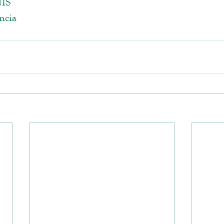
ÍS
ncia