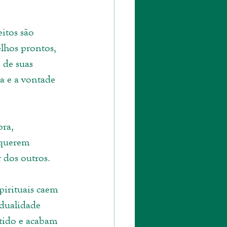
itos são 
lhos prontos, 
 de suas 
a e a vontade 
ra, 
 querem 
 dos outros.
pirituais caem 
 dualidade 
tido e acabam 