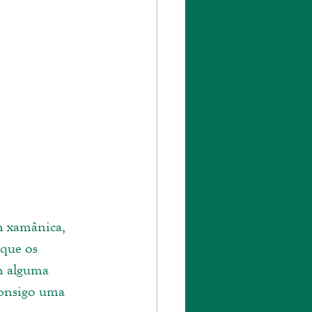
 xamânica, 
rque os 
m alguma 
consigo uma 