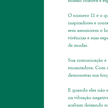
missão coletiva e esp
O número 11 é o que 
inspiradores e cont
sem assumirem o lug
vivências e suas exp
de mudar.
Sua comunicação e p
encantadora. Com u
demonstrar sua força
E quando eles não e
na vibração negativ
acabam deixando sua