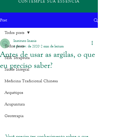
CONTEMPLE SUA ESSÊNCIA
Post
Todos posts
Instituto Inanis
Todos posts
4 de nov. de 2020
2 min de leitura
Antes de usar as argilas, o que
SER Terapeuta
eu preciso saber?
Saúde Integral
Medicina Tradicional Chinesa
Arquétipos
Acupuntura
Geoterapia
Você precisa ter conhecimento sobre o que 