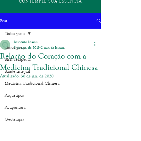
CONTEMPLE SUA ESSÊNCIA
Post
Todos posts
Instituto Inanis
Todos posts
8 de ago. de 2019
2 min de leitura
Relação do Coração com a
SER Terapeuta
Medicina Tradicional Chinesa
Saúde Integral
Atualizado:
30 de jan. de 2020
Medicina Tradicional Chinesa
Arquétipos
Acupuntura
Geoterapia