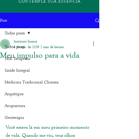
CONTEMPLE SUA ESSÊNCIA
Post
Todos posts
Instituto Inanis
Todos posts
8 de ago. de 2019
2 min de leitura
Meu impulso para a vida
SER Terapeuta
Saúde Integral
Medicina Tradicional Chinesa
Arquétipos
Acupuntura
Geoterapia
Você estava lá em meu primeiro momento 
de vida. Quando me viu, teus olhos 