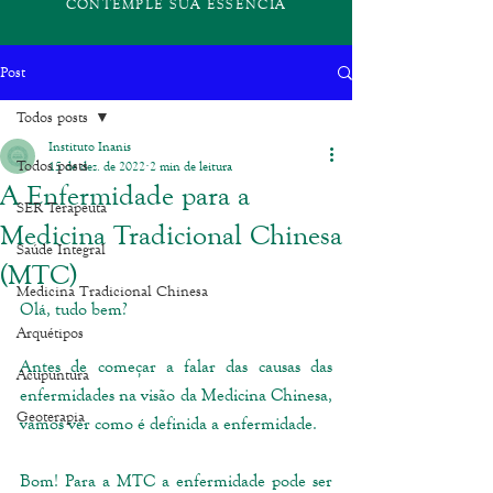
CONTEMPLE SUA ESSÊNCIA
Post
Todos posts
Instituto Inanis
Todos posts
15 de dez. de 2022
2 min de leitura
A Enfermidade para a
SER Terapeuta
Medicina Tradicional Chinesa
Saúde Integral
(MTC)
Medicina Tradicional Chinesa
Olá, tudo bem? 
Arquétipos
Antes de começar a falar das causas das 
Acupuntura
enfermidades na visão da Medicina Chinesa, 
Geoterapia
vamos ver como é definida a enfermidade.
Bom! Para a MTC a enfermidade pode ser 