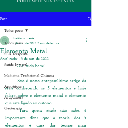
CONTEMPLE SUA ESSÊNCIA
Post
Todos posts
Instituto Inanis
Todos posts
5 de out. de 2022
2 min de leitura
Elemento Metal
SER Terapeuta
Atualizado:
13 de out. de 2022
Saúde Integral
	Olá, tudo bem?
Medicina Tradicional Chinesa
	Esse é nosso antepenúltimo artigo da 
Arquétipos
série conhecendo os 5 elementos e hoje 
falarei sobre o elemento metal o elemento 
Acupuntura
que está ligado ao outono. 
Geoterapia
	Para quem ainda não sabe, é 
importante dizer que a teoria dos 5 
elementos é uma das teorias mais 