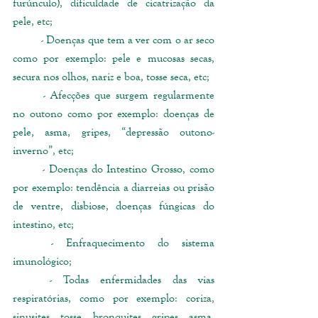
furúnculo), dificuldade de cicatrização da 
pele, etc;
	- Doenças que tem a ver com o ar seco 
como por exemplo: pele e mucosas secas, 
secura nos olhos, nariz e boa, tosse seca, etc;
	- Afecções que surgem regularmente 
no outono como por exemplo: doenças de 
pele, asma, gripes, “depressão outono-
inverno”, etc;
	- Doenças do Intestino Grosso, como 
por exemplo: tendência a diarreias ou prisão 
de ventre, disbiose, doenças fúngicas do 
intestino, etc;
	- Enfraquecimento do sistema 
imunológico;
	- Todas enfermidades das vias 
respiratórias, como por exemplo: coriza, 
sinusites, tosse, bronquites, gripes, asma, 