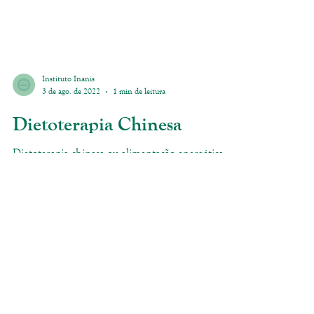
Instituto Inanis
3 de ago. de 2022
1 min de leitura
Dietoterapia Chinesa
Dietoterapia chinesa ou alimentação energética é
uma das práticas terapêuticas da Medicina
Tradicional Chinesa que tem como objetivo...
Entre em contato: