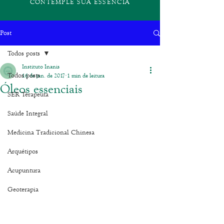
CONTEMPLE SUA ESSÊNCIA
Post
Todos posts
Instituto Inanis
Todos posts
16 de jan. de 2017
1 min de leitura
Óleos essenciais
SER Terapeuta
Saúde Integral
Medicina Tradicional Chinesa
Arquétipos
Acupuntura
Geoterapia